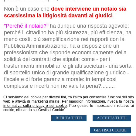
Non è un caso che
dove interviene un notaio sia
scarsissima la litigiosità davanti ai giudici
.
"Perché il notaio?"
ha dunque una risposta agevole:
perché il cittadino ha più sicurezza, più efficienza, ha
meno costi, più semplificazione nei rapporti con la
Pubblica Amministrazione, ha a disposizione un
professionista che risponde economicamente della
solidità dei contratti che stipula; come - per i
trasferimenti immobiliari e gli atti societari - una sorta
di sportello unico di grande qualificazione giuridico -
fiscale e di forte garanzia morale: in tempi così
complessi e incerti non ne vale la pena?.........
Ci serviamo dei cookie per diversi fini, tra l'altro per consentire funzioni del sito
web e attività di marketing mirate. Per maggiori informazioni, riveda la nostra
informativa sulla privacy e sui cookie
. Può gestire le impostazioni relative ai
Studio Notarile Venezia
cookie, cliccando su 'Gestisci Cookie'.
via XXV Aprile n. 37 -
Bresso
,
Mi
RIFIUTA TUTTI
ACCETTA TUTTI
© 2026 Copyright Notaio Stefano Venezia. Tutti i diritti riservati | P.IVA IT12837180152
|
Sitemap
-
Privacy
-
Cookie Policy
-
Gestisci Cookie
-
Credits
GESTISCI COOKIE