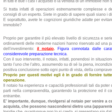
In tutti e due i casi l’acquisto o la vendita di un immobile non
Si tratta infatti di operazioni estremamente complesse e d
consigli di un esperto.
Siete in grado di sapere quali siano i di
E soprattutto, avete le cognizioni giuridiche adatte per evita
immobile?
Proprio per garantire il più elevato livello di sicurezza e serie
ordinamenti delle moderne nazioni hanno riservato ad una parti
dell'investimento:
il notaio
.
Figura connotata dalle caratt
considerevole preparazione tecnica
.
Con il suo intervento, il notaio, infatti, ponendosi in situazion
tanto l'uno che l'altro, assumendo su di sé la piena, incondizi
positiva conclusione sotto ogni punto di vista, della comprave
Proprio per questi motivi egli è in grado di fornire tutte
operazione.
Il notaio ha esperienza e capacità professionali tali da poter 
parti nella compravendita, garantendo la protezione ed il co
entrambe.
E’ importante, dunque, rivolgersi al notaio per venire a
acquista, che possono nascondersi dietro una (apparent
Insidie che, quantunque non lo si creda, si presentano sin dal