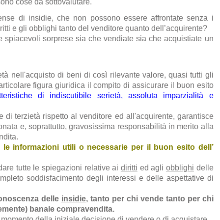
 sono cose da sottovalutare.
ense di insidie, che non possono essere affrontate senza i
ritti e gli obblighi tanto del venditore quanto dell’acquirente?
re spiacevoli sorprese sia che vendiate sia che acquistiate un
tà nell'acquisto di beni di così rilevante valore, quasi tutti gli
colare figura giuridica il compito di assicurare il buon esito
eristiche di indiscutibile serietà, assoluta imparzialità e
e di terzietà rispetto al venditore ed all'acquirente, garantisce
onata e, soprattutto, gravosissima responsabilità in merito alla
ndita.
 le informazioni utili o necessarie per il buon esito dell’
dare tutte le spiegazioni relative ai
diritti
ed agli
obblighi
delle
mpleto soddisfacimento degli interessi e delle aspettative di
 conoscenza delle
insidie
, tanto per chi vende tanto per chi
emente) banale compravendita.
 momento della iniziale decisione di vendere o di acquistare.