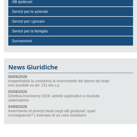
Atti ipotecari
Servizi per le aziende
Servizi per i giovani
Servizi per la famiglia
Successioni
News Giuridiche
06/08/2026
Inappellabile la condanna al risarcimento del danno da reato
non punibile ex art. 131-bis c.p.
05/08/2026
Direttiva Insolvency 2026: ambito applicativo e ricadute
sistematiche
04/08/2026
Inserimento di prompt sleali negli atti giudiziari: quali
conseguenze? L'esempio di un caso brasiliano